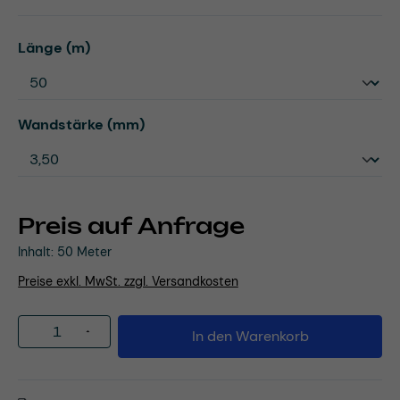
auswählen
Länge (m)
auswählen
Wandstärke (mm)
Preis auf Anfrage
Inhalt:
50 Meter
Preise exkl. MwSt. zzgl. Versandkosten
Produkt Anzahl: Gib den gewünschten Wert
In den Warenkorb