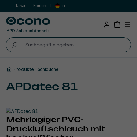
News
Karriere
Zum Hauptinhalt springen
DE
Warenkor
Produkte
Schläuche
APDatec 81
Mehrlagiger PVC-
Druckluftschlauch mit