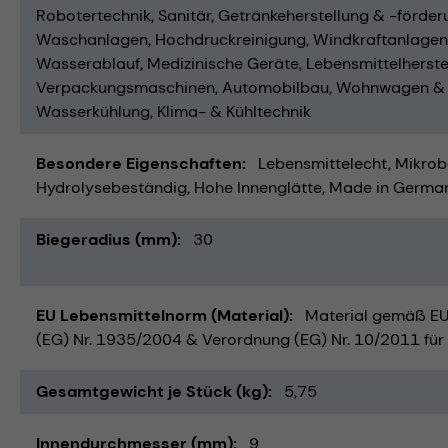
Robotertechnik
Sanitär
Getränkeherstellung & -förder
Waschanlagen
Hochdruckreinigung
Windkraftanlagen
Wasserablauf
Medizinische Geräte
Lebensmittelherste
Verpackungsmaschinen
Automobilbau
Wohnwagen &
Wasserkühlung
Klima- & Kühltechnik
Besondere Eigenschaften
Lebensmittelecht
Mikrob
Hydrolysebeständig
Hohe Innenglätte
Made in Germa
Biegeradius (mm)
30
EU Lebensmittelnorm (Material)
Material gemäß EU 
(EG) Nr. 1935/2004 & Verordnung (EG) Nr. 10/2011 für 
Gesamtgewicht je Stück (kg)
5,75
Innendurchmesser (mm)
9