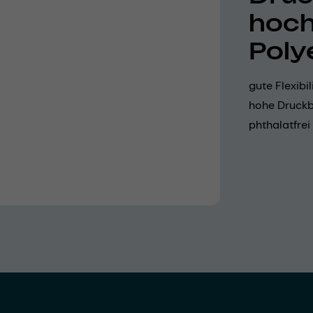
hoch
Poly
gute Flexibi
hohe Druckbe
phthalatfrei