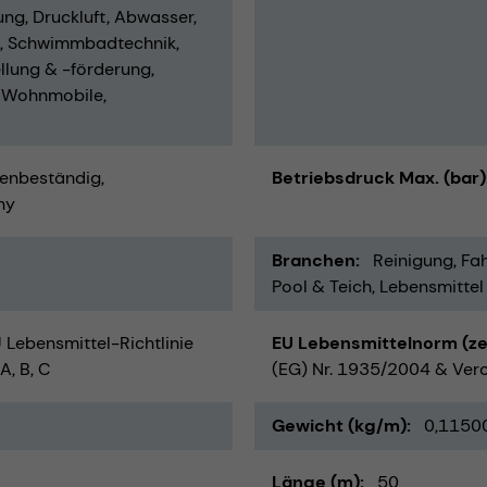
ung
Druckluft
Abwasser
Schwimmbadtechnik
llung & -förderung
 Wohnmobile
enbeständig
Betriebsdruck Max. (bar)
ny
Branchen
Reinigung
Fah
Pool & Teich
Lebensmittel
Lebensmittel-Richtlinie
EU Lebensmittelnorm (zert
A, B, C
(EG) Nr. 1935/2004 & Vero
Gewicht (kg/m)
0,1150
Länge (m)
50