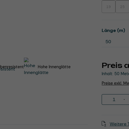
19
25
(Diese Option i
(Dies
a
Länge (m)
Preis 
benresistent
Hohe Innenglätte
Inhalt:
50 Met
Preise exkl. M
Produkt 
Weitere 