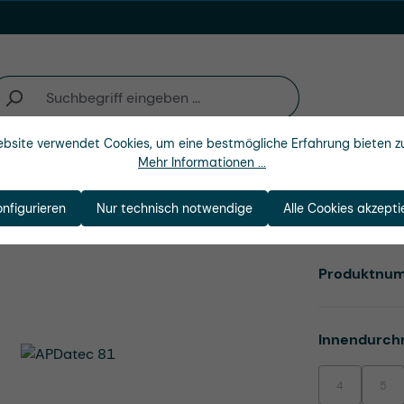
bsite verwendet Cookies, um eine bestmögliche Erfahrung bieten z
Mehr Informationen ...
n
Branchen
Unternehmen
onfigurieren
Nur technisch notwendige
Alle Cookies akzepti
Produktnu
Innendurch
4
5
(Diese Option i
(Dies