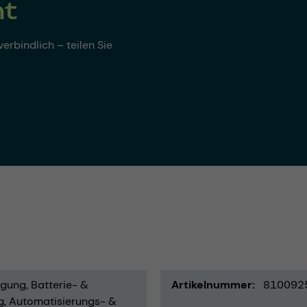
nt
erbindlich – teilen Sie
igung
Batterie- &
Artikelnummer
810092
g
Automatisierungs- &