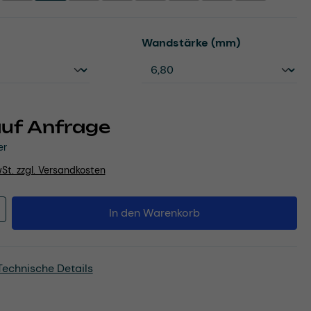
uswählen
auswählen
Wandstärke (mm)
auf Anfrage
er
wSt. zzgl. Versandkosten
Anzahl: Gib den gewünschten Wert ein o
In den Warenkorb
Technische Details