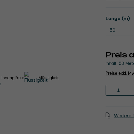
a
Länge (m)
Preis 
Inhalt:
50 Met
Preise exkl. M
 Innenglätte
Flüssigkeit
Produkt 
Weitere 