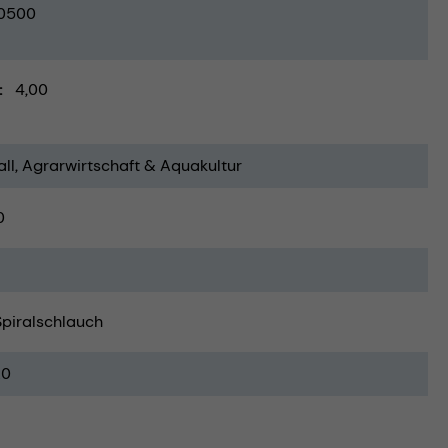
0500
4,00
ll
Agrarwirtschaft & Aquakultur
0
Spiralschlauch
20