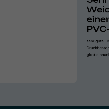
Weic
eine
PVC-
sehr gute Fl
Druckbestän
glatte Innen