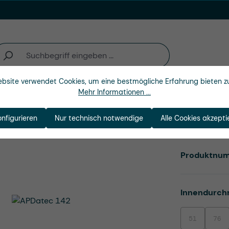
bsite verwendet Cookies, um eine bestmögliche Erfahrung bieten z
Mehr Informationen ...
n
Branchen
Unternehmen
onfigurieren
Nur technisch notwendige
Alle Cookies akzepti
Produktnu
Innendurch
51
76
(Diese Option i
(Dies