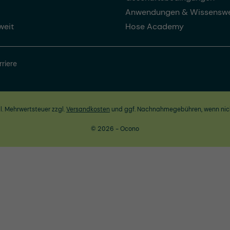
Anwendungen & Wissenswe
weit
Hose Academy
rriere
zl. Mehrwertsteuer zzgl.
Versandkosten
und ggf. Nachnahmegebühren, wenn nic
© 2026 - Ocono