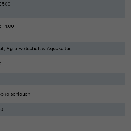
0500
4,00
ll
Agrarwirtschaft & Aquakultur
0
Spiralschlauch
20