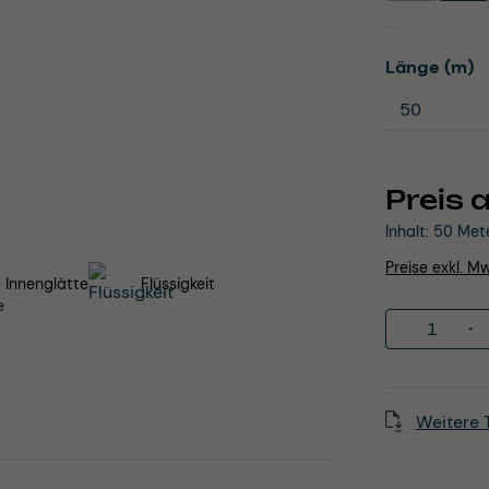
a
Länge (m)
Preis 
Inhalt:
50 Met
Preise exkl. M
 Innenglätte
Flüssigkeit
Produkt 
Weitere 