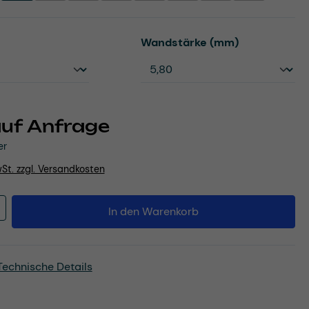
uswählen
auswählen
Wandstärke (mm)
auf Anfrage
er
wSt. zzgl. Versandkosten
Anzahl: Gib den gewünschten Wert ein o
In den Warenkorb
Technische Details