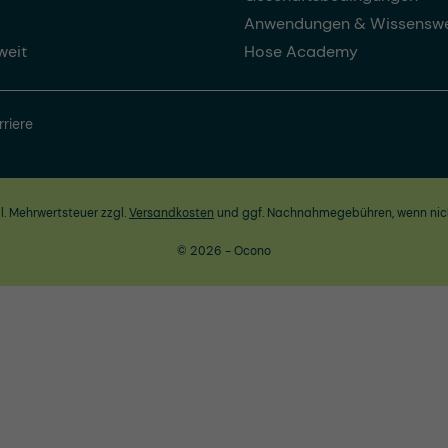
Anwendungen & Wissenswe
weit
Hose Academy
rriere
zl. Mehrwertsteuer zzgl.
Versandkosten
und ggf. Nachnahmegebühren, wenn nic
© 2026 - Ocono