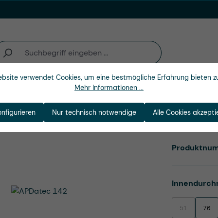
bsite verwendet Cookies, um eine bestmögliche Erfahrung bieten z
Mehr Informationen ...
n
Branchen
Unternehmen
onfigurieren
Nur technisch notwendige
Alle Cookies akzepti
Produktnu
Innendurch
51
76
(Diese Option i