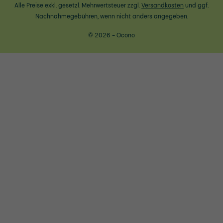
Alle Preise exkl. gesetzl. Mehrwertsteuer zzgl.
Versandkosten
und ggf.
Nachnahmegebühren, wenn nicht anders angegeben.
© 2026 - Ocono