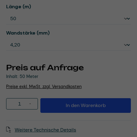
auswählen
Länge (m)
auswählen
Wandstärke (mm)
Preis auf Anfrage
Inhalt:
50 Meter
Preise exkl. MwSt. zzgl. Versandkosten
Produkt Anzahl: Gib den gewünschten Wert
In den Warenkorb
Weitere Technische Details