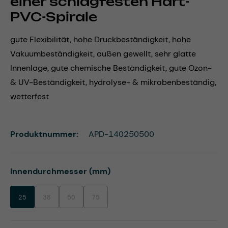
einer schlagfesten Hart-
PVC-Spirale
gute Flexibilität, hohe Druckbeständigkeit, hohe
Vakuumbeständigkeit, außen gewellt, sehr glatte
Innenlage, gute chemische Beständigkeit, gute Ozon-
& UV-Beständigkeit, hydrolyse- & mikrobenbeständig,
wetterfest
Produktnummer:
APD-140250500
auswählen
Innendurchmesser (mm)
25
38
50
75
(Diese Option ist zurzeit nicht verfügbar.)
(Diese Option ist zurzeit nicht verfügbar.)
(Diese Option ist zurzeit nicht verfügbar.)