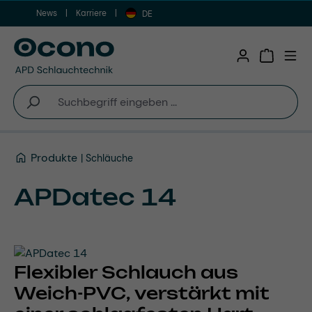
News
Karriere
Zum Hauptinhalt springen
DE
Warenkor
Produkte
Schläuche
APDatec 14
Flexibler Schlauch aus
Weich-PVC, verstärkt mit