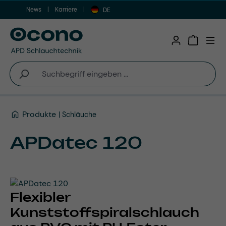
News
Karriere
Zum Hauptinhalt springen
DE
Warenkor
Produkte
Schläuche
APDatec 120
Flexibler
Kunststoffspiralschlauch