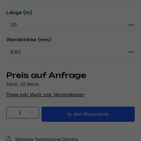
auswählen
Länge (m)
auswählen
Wandstärke (mm)
Preis auf Anfrage
Inhalt:
20 Meter
Preise exkl. MwSt. zzgl. Versandkosten
Produkt Anzahl: Gib den gewünschten Wert
In den Warenkorb
Weitere Technische Details