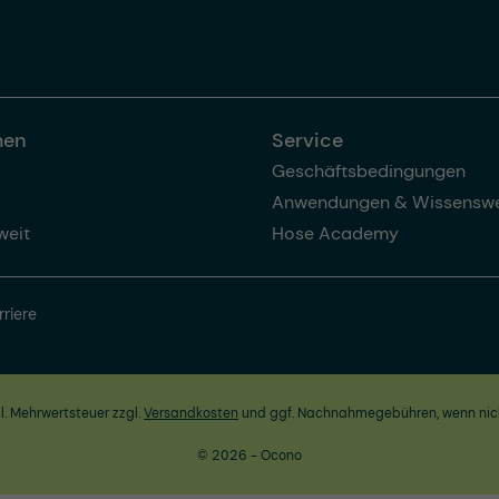
men
Service
Geschäftsbedingungen
Anwendungen & Wissenswe
weit
Hose Academy
rriere
zl. Mehrwertsteuer zzgl.
Versandkosten
und ggf. Nachnahmegebühren, wenn nic
© 2026 - Ocono