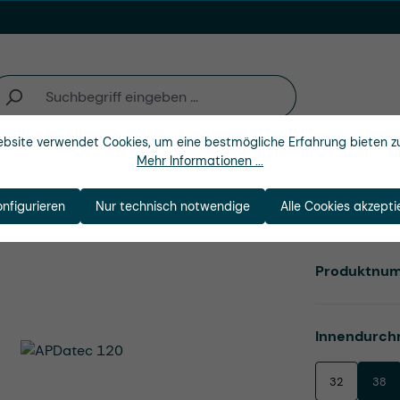
bsite verwendet Cookies, um eine bestmögliche Erfahrung bieten z
Mehr Informationen ...
n
Branchen
Unternehmen
onfigurieren
Nur technisch notwendige
Alle Cookies akzepti
Produktnu
Innendurch
32
38