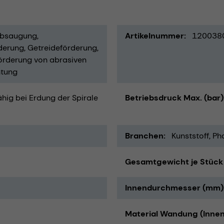
absaugung
Artikelnummer
120038
derung
Getreideförderung
örderung von abrasiven
htung
ähig bei Erdung der Spirale
Betriebsdruck Max. (bar)
Branchen
Kunststoff
Ph
Gesamtgewicht je Stück 
Innendurchmesser (mm)
Material Wandung (Innen