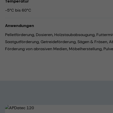
Temperatur
-5°C bis 60°C
Anwendungen
Pelletförderung,
Dosieren,
Holzstaubabsaugung,
Futtermi
Saatgutförderung,
Getreideförderung,
Sägen & Fräsen,
A
Förderung von abrasiven Medien,
Möbelherstellung,
Pulv
Bildergalerie überspringen