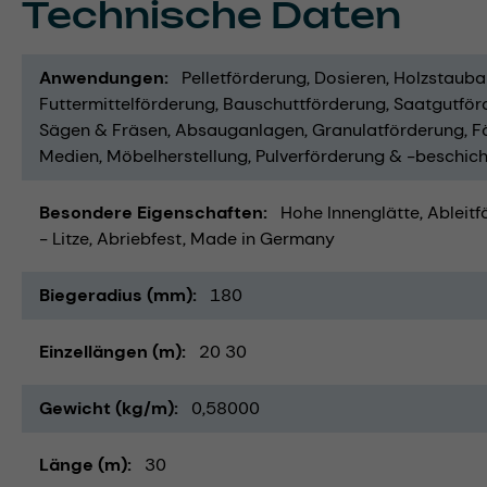
Technische Daten
Anwendungen
Pelletförderung
Dosieren
Holzstaub
Futtermittelförderung
Bauschuttförderung
Saatgutför
Sägen & Fräsen
Absauganlagen
Granulatförderung
F
Medien
Möbelherstellung
Pulverförderung & -beschic
Besondere Eigenschaften
Hohe Innenglätte
Ableitf
- Litze
Abriebfest
Made in Germany
Biegeradius (mm)
180
Einzellängen (m)
20 30
Gewicht (kg/m)
0,58000
Länge (m)
30