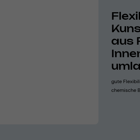
Flexi
Kuns
aus 
Inne
umla
gute Flexibi
chemische Be