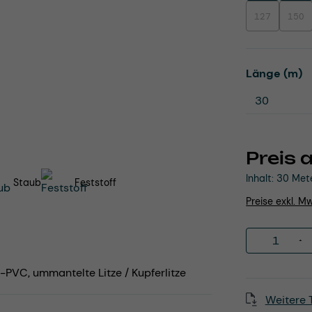
127
150
(Diese Option i
(Dies
a
Länge (m)
Preis 
Inhalt:
30 Met
Staub
Feststoff
Preise exkl. M
Produkt 
-PVC, ummantelte Litze / Kupferlitze
Weitere 