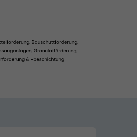
ttelförderung,
Bauschuttförderung,
bsauganlagen,
Granulatförderung,
erförderung & -beschichtung