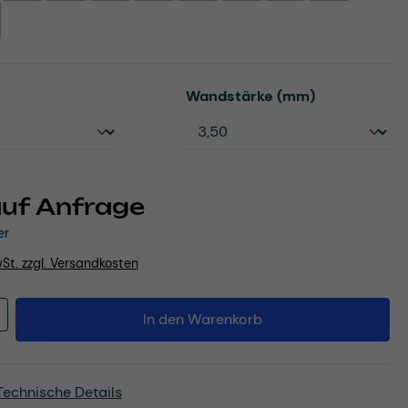
st zurzeit nicht verfügbar.)
e Option ist zurzeit nicht verfügbar.)
uswählen
auswählen
Wandstärke (mm)
auf Anfrage
er
wSt. zzgl. Versandkosten
Anzahl: Gib den gewünschten Wert ein o
In den Warenkorb
Technische Details