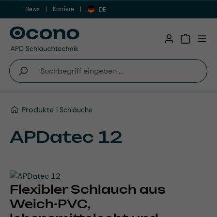
News
Karriere
Zum Hauptinhalt springen
DE
Warenkor
Produkte
Schläuche
APDatec 12
Flexibler Schlauch aus
Weich-PVC,