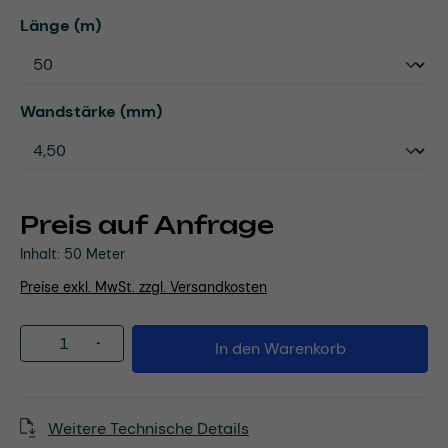
auswählen
Länge (m)
auswählen
Wandstärke (mm)
Preis auf Anfrage
Inhalt:
50 Meter
Preise exkl. MwSt. zzgl. Versandkosten
Produkt Anzahl: Gib den gewünschten Wert
In den Warenkorb
Weitere Technische Details