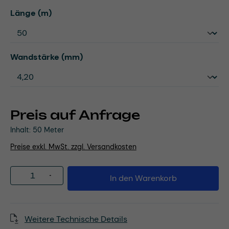
auswählen
Länge (m)
auswählen
Wandstärke (mm)
Preis auf Anfrage
Inhalt:
50 Meter
Preise exkl. MwSt. zzgl. Versandkosten
Produkt Anzahl: Gib den gewünschten Wert
In den Warenkorb
Weitere Technische Details