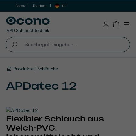
News
Karriere
Zum Hauptinhalt springen
DE
Warenkor
Produkte
Schläuche
APDatec 12
Flexibler Schlauch aus
Weich-PVC,