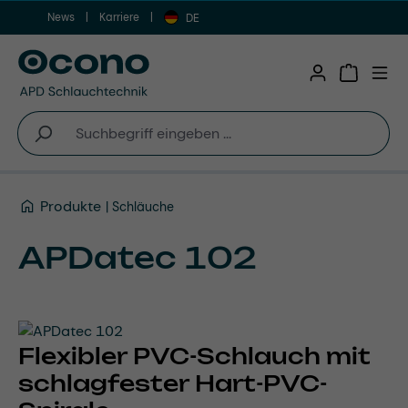
News
Karriere
Zum Hauptinhalt springen
DE
Warenkor
Produkte
Schläuche
APDatec 102
Flexibler PVC-Schlauch mit
schlagfester Hart-PVC-