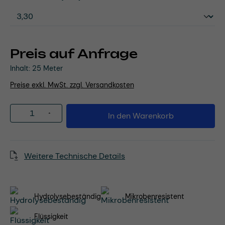
Preis auf Anfrage
Inhalt:
25 Meter
Preise exkl. MwSt. zzgl. Versandkosten
Produkt Anzahl: Gib den gewünschten Wert
In den Warenkorb
Weitere Technische Details
Hydrolysebeständig
Mikrobenresistent
Flüssigkeit