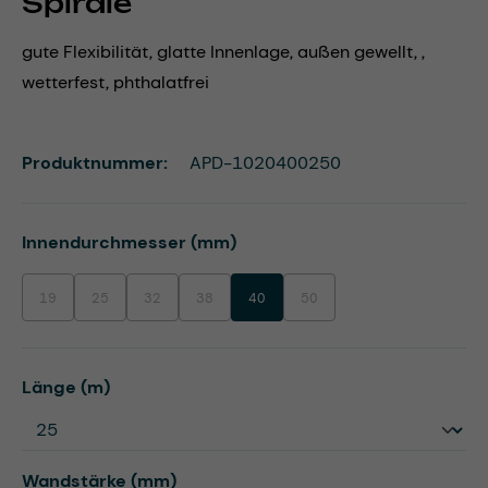
Spirale
gute Flexibilität, glatte Innenlage, außen gewellt, ,
wetterfest, phthalatfrei
Produktnummer:
APD-1020400250
auswählen
Innendurchmesser (mm)
19
25
32
38
40
50
(Diese Option ist zurzeit nicht verfügbar.)
(Diese Option ist zurzeit nicht verfügbar.)
(Diese Option ist zurzeit nicht verfügbar.)
(Diese Option ist zurzeit nicht verfügbar.)
(Diese Option ist zurzeit nicht ve
auswählen
Länge (m)
auswählen
Wandstärke (mm)