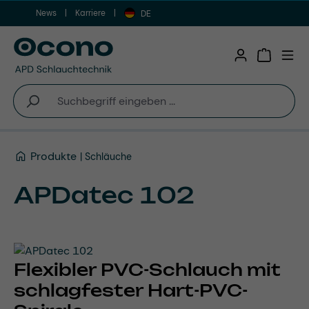
News
Karriere
Zum Hauptinhalt springen
DE
Warenkor
Produkte
Schläuche
APDatec 102
Flexibler PVC-Schlauch mit
schlagfester Hart-PVC-