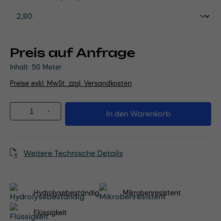
Preis auf Anfrage
Inhalt:
50 Meter
Preise exkl. MwSt. zzgl. Versandkosten
Produkt Anzahl: Gib den gewünschten Wert
In den Warenkorb
Weitere Technische Details
Hydrolysebeständig
Mikrobenresistent
Flüssigkeit