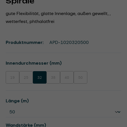
Spirale
gute Flexibilität, glatte Innenlage, außen gewellt, ,
wetterfest, phthalatfrei
Produktnummer:
APD-1020320500
auswählen
Innendurchmesser (mm)
19
25
32
38
40
50
(Diese Option ist zurzeit nicht verfügbar.)
(Diese Option ist zurzeit nicht verfügbar.)
(Diese Option ist zurzeit nicht verfügbar.)
(Diese Option ist zurzeit nicht verfügbar.)
(Diese Option ist zurzeit nicht ve
auswählen
Länge (m)
auswählen
Wandstärke (mm)