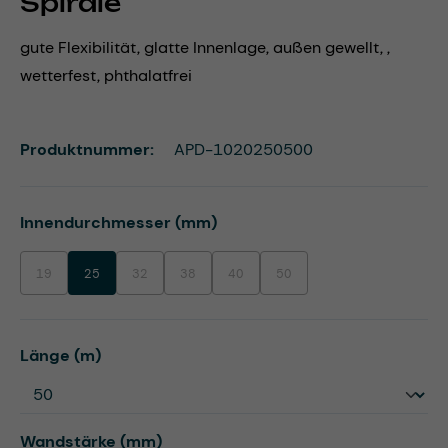
Spirale
gute Flexibilität, glatte Innenlage, außen gewellt, ,
wetterfest, phthalatfrei
Produktnummer:
APD-1020250500
auswählen
Innendurchmesser (mm)
19
25
32
38
40
50
(Diese Option ist zurzeit nicht verfügbar.)
(Diese Option ist zurzeit nicht verfügbar.)
(Diese Option ist zurzeit nicht verfügbar.)
(Diese Option ist zurzeit nicht verfügbar.)
(Diese Option ist zurzeit nicht ve
auswählen
Länge (m)
auswählen
Wandstärke (mm)