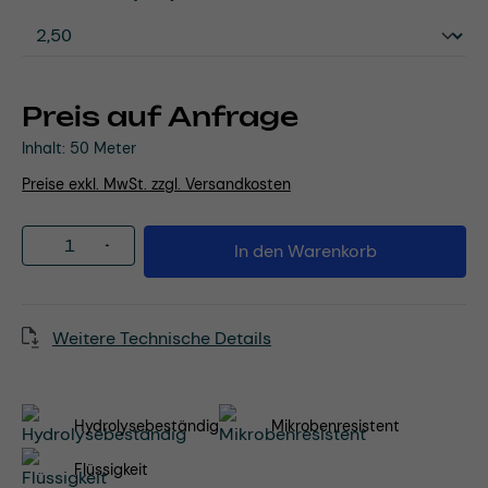
Preis auf Anfrage
Inhalt:
50 Meter
Preise exkl. MwSt. zzgl. Versandkosten
Produkt Anzahl: Gib den gewünschten Wert
In den Warenkorb
Weitere Technische Details
Hydrolysebeständig
Mikrobenresistent
Flüssigkeit