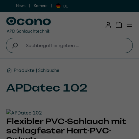
News
Karriere
Zum Hauptinhalt springen
DE
Warenkor
Produkte
Schläuche
APDatec 102
Flexibler PVC-Schlauch mit
schlagfester Hart-PVC-