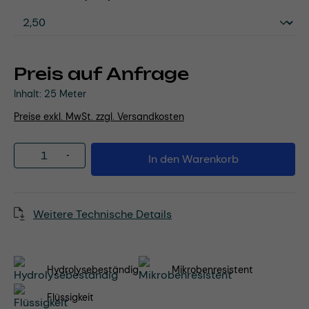
Preis auf Anfrage
Inhalt:
25 Meter
Preise exkl. MwSt. zzgl. Versandkosten
Produkt Anzahl: Gib den gewünschten Wert
In den Warenkorb
Weitere Technische Details
Hydrolysebeständig
Mikrobenresistent
Flüssigkeit