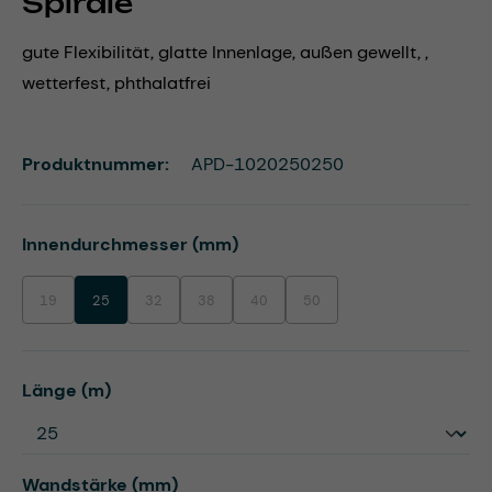
Spirale
gute Flexibilität, glatte Innenlage, außen gewellt, ,
wetterfest, phthalatfrei
Produktnummer:
APD-1020250250
auswählen
Innendurchmesser (mm)
19
25
32
38
40
50
(Diese Option ist zurzeit nicht verfügbar.)
(Diese Option ist zurzeit nicht verfügbar.)
(Diese Option ist zurzeit nicht verfügbar.)
(Diese Option ist zurzeit nicht verfügbar.)
(Diese Option ist zurzeit nicht ve
auswählen
Länge (m)
auswählen
Wandstärke (mm)