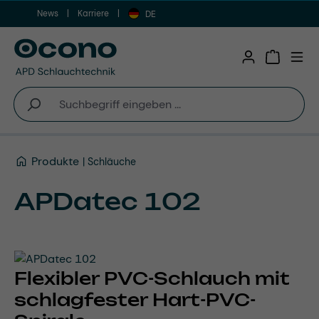
News
Karriere
Zum Hauptinhalt springen
DE
Warenkor
Produkte
Schläuche
APDatec 102
Flexibler PVC-Schlauch mit
schlagfester Hart-PVC-