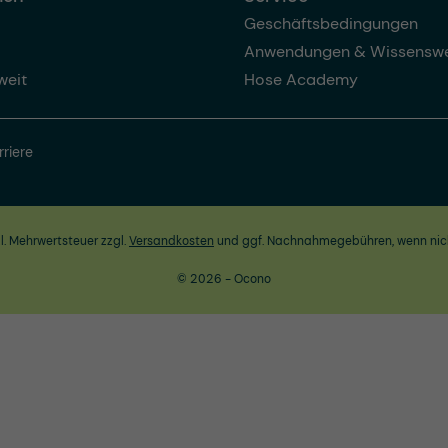
Geschäftsbedingungen
Anwendungen & Wissenswe
weit
Hose Academy
rriere
zl. Mehrwertsteuer zzgl.
Versandkosten
und ggf. Nachnahmegebühren, wenn nic
© 2026 - Ocono