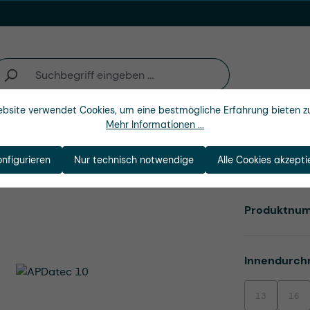
bsite verwendet Cookies, um eine bestmögliche Erfahrung bieten z
Mehr Informationen ...
n
Branchen
Unternehmen
onfigurieren
Nur technisch notwendige
Alle Cookies akzepti
Produktnu
Innendurch
13
16
(Diese Option i
(Dies