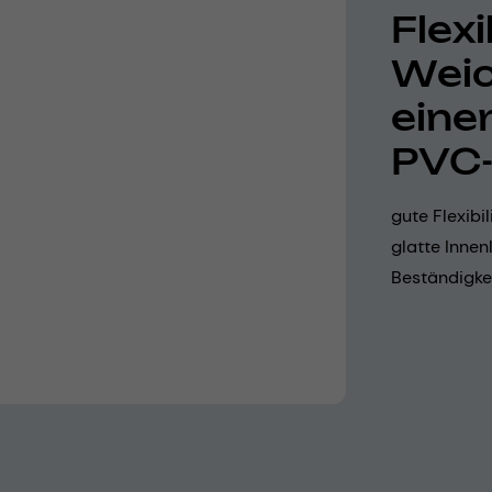
Flex
Weic
eine
PVC-
gute Flexibi
glatte Inne
Beständigkei