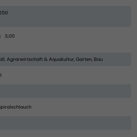
250
3,00
ll
Agrarwirtschaft & Aquakultur
Garten
Bau
0
Spiralschlauch
5