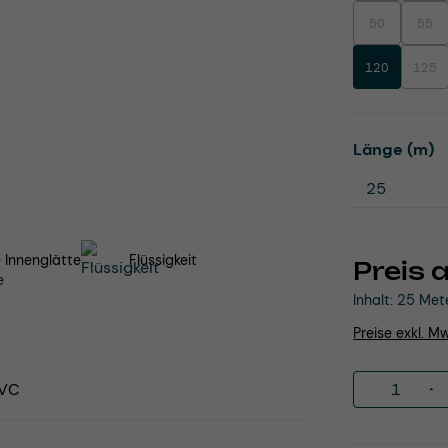
50
55
(Diese Option i
(Dies
120
125
(Dies
a
Länge (m)
 Innenglätte
Flüssigkeit
Preis 
Inhalt:
25 Met
Preise exkl. M
Produkt 
PVC