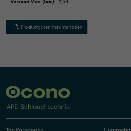
Vakuum Max. (bar)
0,59
Produktdaten herunterladen
Top Kategorien
Unterneh