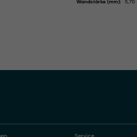
Wandstärke (mm)
5,70
men
Service