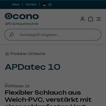
News
Karriere
Zum Hauptinhalt springen
DE
Warenkor
Produkte
Schläuche
APDatec 10
Flexibler Schlauch aus
Weich-PVC, verstärkt mit