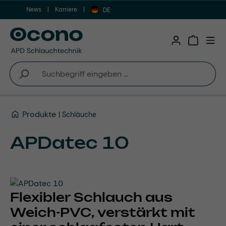
News
Karriere
Zum Hauptinhalt springen
DE
Warenkor
Produkte
Schläuche
APDatec 10
Flexibler Schlauch aus
Weich-PVC, verstärkt mit