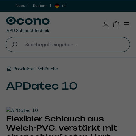
News
Karriere
Zum Hauptinhalt springen
DE
Warenkor
Produkte
Schläuche
APDatec 10
Flexibler Schlauch aus
Weich-PVC, verstärkt mit