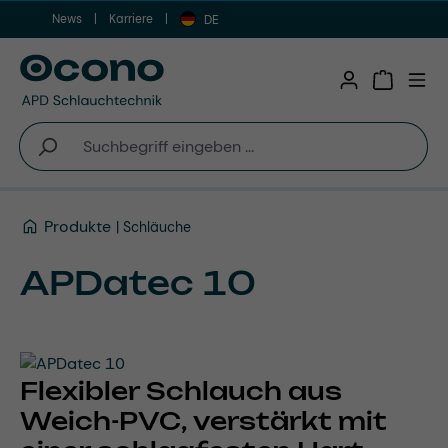
News
Karriere
Zum Hauptinhalt springen
DE
Warenkor
Produkte
Schläuche
APDatec 10
Flexibler Schlauch aus
Weich-PVC, verstärkt mit